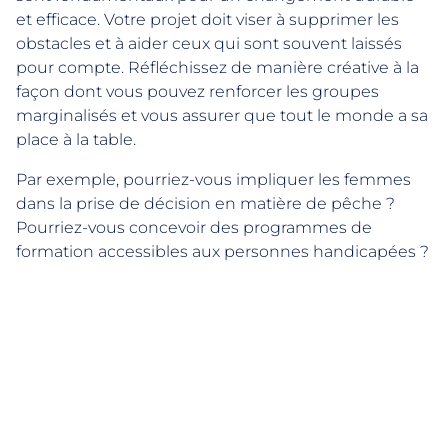
et efficace. Votre projet doit viser à supprimer les
obstacles et à aider ceux qui sont souvent laissés
pour compte. Réfléchissez de manière créative à la
façon dont vous pouvez renforcer les groupes
marginalisés et vous assurer que tout le monde a sa
place à la table.
Par exemple, pourriez-vous impliquer les femmes
dans la prise de décision en matière de pêche ?
Pourriez-vous concevoir des programmes de
formation accessibles aux personnes handicapées ?
Au Kenya, par exemple, des politiques telles que la
loi sur les personnes handicapées (2003) et les
lignes directrices de la Commission nationale pour
l’égalité des sexes encouragent activement l’accès
équitable aux ressources et à la représentation. En
alignant votre projet sur des cadres similaires dans
le pays où il est mis en œuvre, vous démontrerez à la
fois votre pertinence et votre engagement en faveur