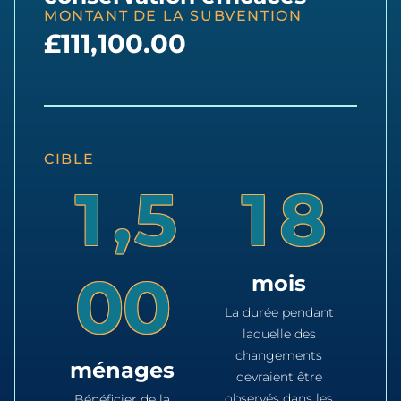
MONTANT DE LA SUBVENTION
£111,100.00
CIBLE
,
1
5
1
8
0
0
mois
La durée pendant
laquelle des
changements
ménages
devraient être
observés dans les
Bénéficier de la