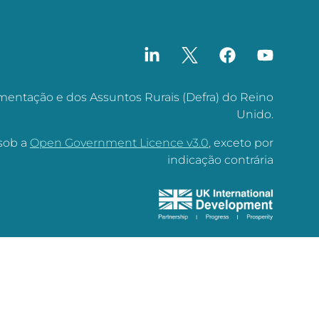
mentação e dos Assuntos Rurais (Defra) do Reino
Unido.
 sob a
Open Government Licence v3.0
, exceto por
indicação contrária