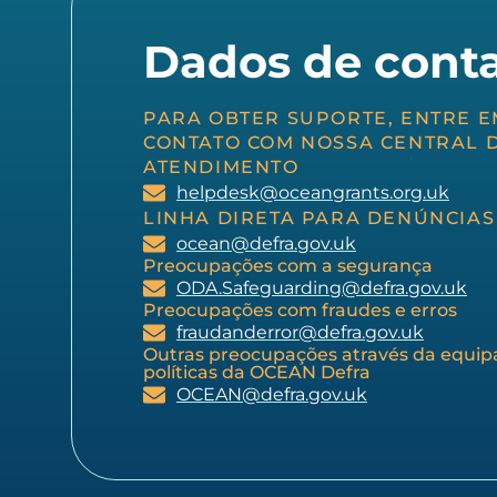
Dados de cont
PARA OBTER SUPORTE, ENTRE E
CONTATO COM NOSSA CENTRAL 
ATENDIMENTO
helpdesk@oceangrants.org.uk
LINHA DIRETA PARA DENÚNCIAS
ocean@defra.gov.uk
Preocupações com a segurança
ODA.Safeguarding@defra.gov.uk
Preocupações com fraudes e erros
fraudanderror@defra.gov.uk
Outras preocupações através da equip
políticas da OCEAN Defra
OCEAN@defra.gov.uk