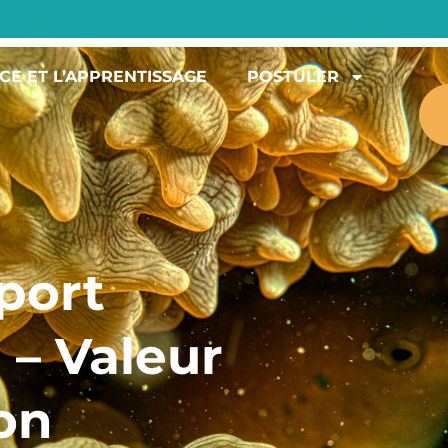
CE ET L’APPRENTISSAGE
POSTULER
port
– Valeur
on