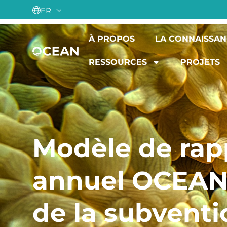
FR
À PROPOS
LA CONNAISSAN
RESSOURCES
PROJETS
Modèle de rap
annuel OCEAN 
de la subventi