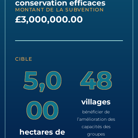
conservation efficaces
MONTANT DE LA SUBVENTION
£3,000,000.00
CIBLE
,
5
0
4
8
0
0
villages
bénéficier de
l’amélioration des
capacités des
hectares de
groupes