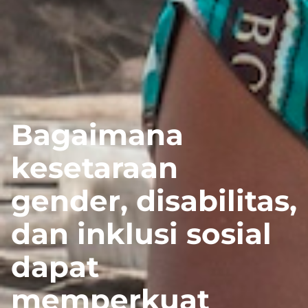
Bagaimana
kesetaraan
gender, disabilitas,
dan inklusi sosial
dapat
memperkuat