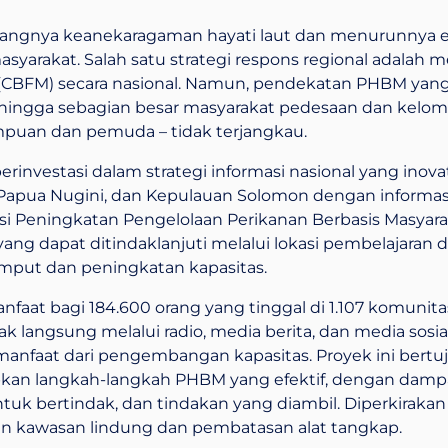
 hilangnya keanekaragaman hayati laut dan menurunny
syarakat. Salah satu strategi respons regional adalah 
 (CBFM) secara nasional. Namun, pendekatan PHBM ya
sehingga sebagian besar masyarakat pedesaan dan kel
mpuan dan pemuda – tidak terjangkau.
erinvestasi dalam strategi informasi nasional yang inov
, Papua Nugini, dan Kepulauan Solomon dengan informa
si Peningkatan Pengelolaan Perikanan Berbasis Masyarak
ang dapat ditindaklanjuti melalui lokasi pembelajaran 
rumput dan peningkatan kapasitas.
faat bagi 184.600 orang yang tinggal di 1.107 komunit
ak langsung melalui radio, media berita, dan media sos
manfaat dari pengembangan kapasitas. Proyek ini ber
kan langkah-langkah PHBM yang efektif, dengan dampa
ntuk bertindak, dan tindakan yang diambil. Diperkiraka
kawasan lindung dan pembatasan alat tangkap.