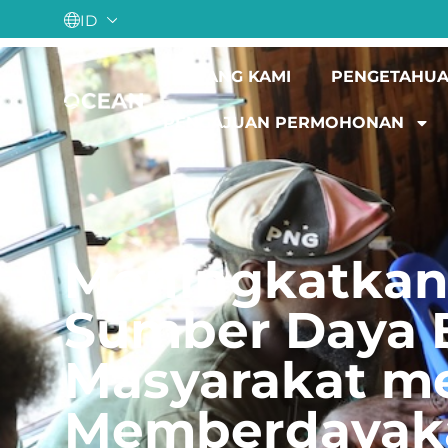
ID
TENTANG KAMI
PENGETAHUA
PENGAJUAN PERMOHONAN
Meningkatkan
Sumber Daya 
Masyarakat me
Memberdayaka