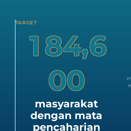
TARGET
,
1
8
4
6
0
0
m
m
masyarakat
dengan mata
pencaharian