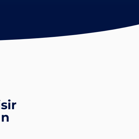
sir
an