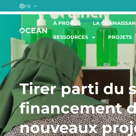
FR
À PROPOS
LA CONNAISSAN
RESSOURCES
PROJETS
Tirer parti du 
financement 
nouveaux proj