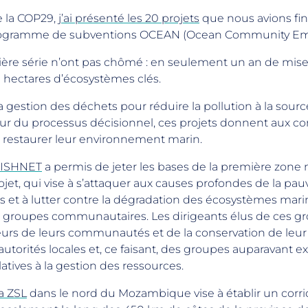
e la COP29,
j’ai présenté les 20 projets
que nous avions fi
programme de subventions OCEAN (Ocean Community E
ière série n’ont pas chômé : en seulement un an de mise
0 hectares d’écosystèmes clés.
la gestion des déchets pour réduire la pollution à la sourc
ur du processus décisionnel, ces projets donnent aux c
 restaurer leur environnement marin.
FISHNET
a permis de jeter les bases de la première zone
jet, qui vise à s’attaquer aux causes profondes de la 
 et à lutter contre la dégradation des écosystèmes marin
 groupes communautaires. Les dirigeants élus de ces g
eurs de leurs communautés et de la conservation de leur
utorités locales et, ce faisant, des groupes auparavant
latives à la gestion des ressources.
a ZSL
dans le nord du Mozambique vise à établir un corr