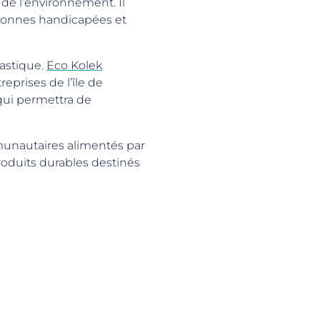
 de l’environnement. Il
sonnes handicapées et
lastique.
Eco Kolek
prises de l’île de
qui permettra de
unautaires alimentés par
roduits durables destinés