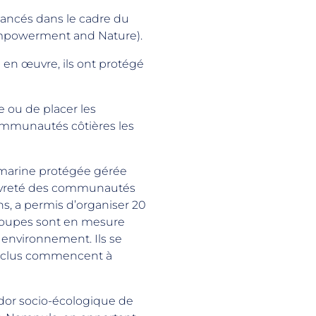
nancés dans le cadre du
mpowerment and Nature).
 en œuvre, ils ont protégé
e ou de placer les
ommunautés côtières les
 marine protégée gérée
pauvreté des communautés
s, a permis d’organiser 20
roupes sont en mesure
 environnement. Ils se
 exclus commencent à
idor socio-écologique de