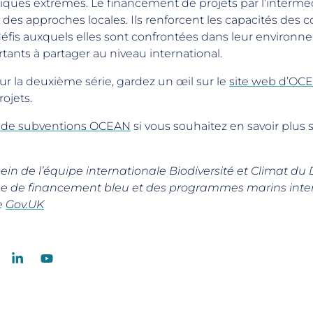
iques extrêmes. Le financement de projets par l’interméd
r des approches locales. Ils renforcent les capacités de
 défis auxquels elles sont confrontées dans leur environ
nts à partager au niveau international.
ur la deuxième série, gardez un œil sur le
site web d’OC
ojets.
s de subventions OCEAN
si vous souhaitez en savoir plus s
ein de l’équipe internationale Biodiversité et Climat du D
que de financement bleu et des programmes marins inter
te
Gov.UK