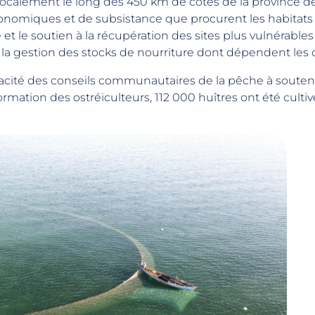
localement le long des 450 km de côtes de la province 
nomiques et de subsistance que procurent les habitats côt
é et le soutien à la récupération des sites plus vulnérabl
t la gestion des stocks de nourriture dont dépendent le
apacité des conseils communautaires de la pêche à souten
 formation des ostréiculteurs, 112 000 huîtres ont été cul