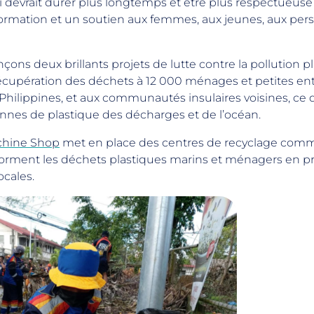
qui devrait durer plus longtemps et être plus respectueuse
rmation et un soutien aux femmes, aux jeunes, aux per
çons deux brillants projets de lutte contre la pollution p
cupération des déchets à 12 000 ménages et petites entre
Philippines, et aux communautés insulaires voisines, ce 
onnes de plastique des décharges et de l’océan.
chine Shop
met en place des centres de recyclage comm
nsforment les déchets plastiques marins et ménagers en p
locales.