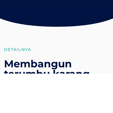
DETAILNYA
Membangun
terumbu karang
yang tahan iklim
dan mata
pencaharian yang