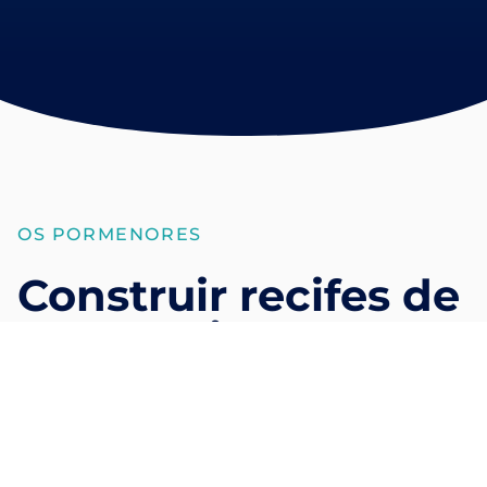
OS PORMENORES
Construir recifes de
coral resistentes ao
clima e meios de
subsistência
sustentáveis