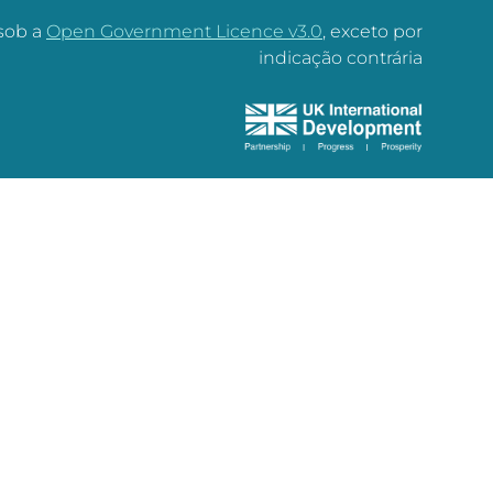
 sob a
Open Government Licence v3.0
, exceto por
indicação contrária